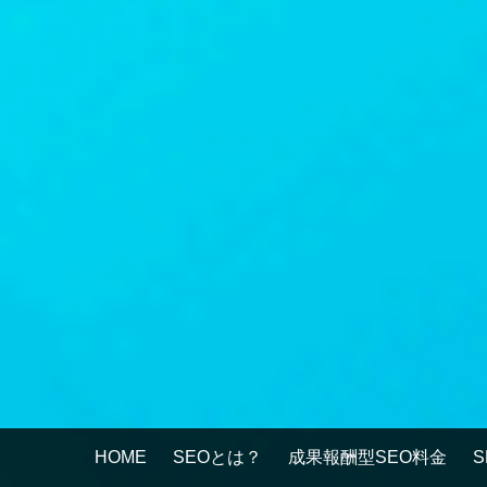
HOME
SEOとは？
成果報酬型SEO料金