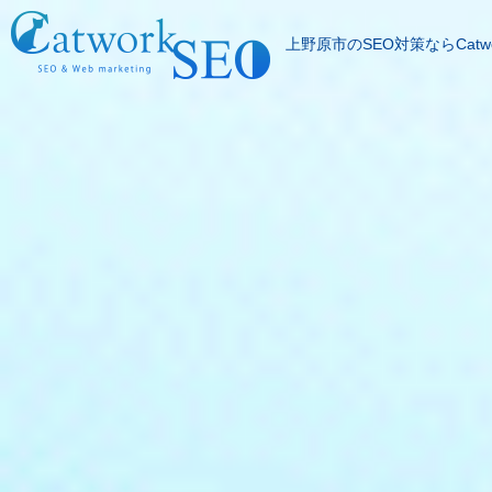
上野原市のSEO対策ならCatwo
SEOとは
成果報酬型SEO料
SEO対策の流れ
SEO成功実績
記事代行サービス
よくある質問
SEOコラム
お問合わせ