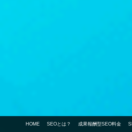
HOME
SEOとは？
成果報酬型SEO料金