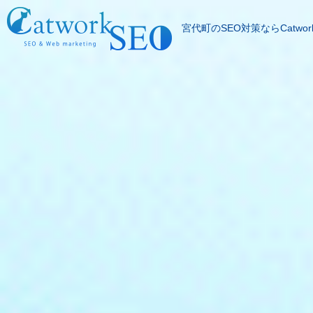
宮代町のSEO対策ならCatwor
SEOとは
成果報酬型SEO料
SEO対策の流れ
SEO成功実績
記事代行サービス
よくある質問
SEOコラム
お問合わせ