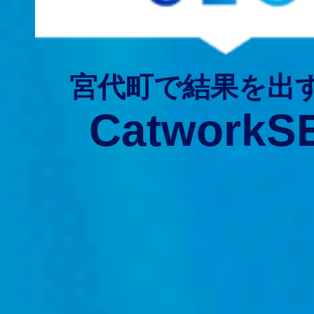
宮代町で結果を出
CatworkS