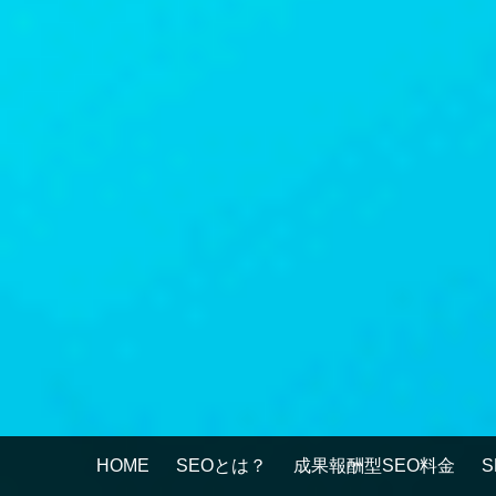
HOME
SEOとは？
成果報酬型SEO料金