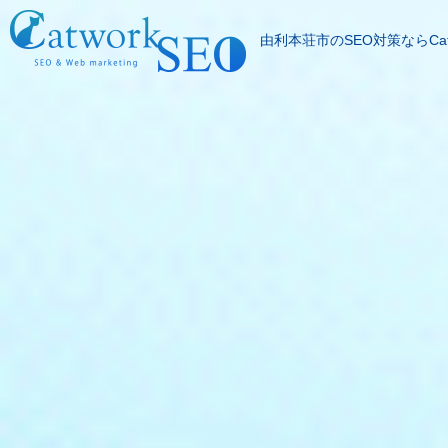
由利本荘市のSEO対策ならCatw
SEOとは
成果報酬型SEO料
SEO対策の流れ
SEO成功実績
記事代行サービス
よくある質問
SEOコラム
お問合わせ