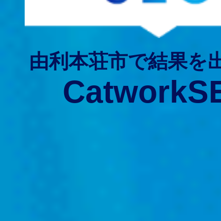
由利本荘市で結果を
CatworkS