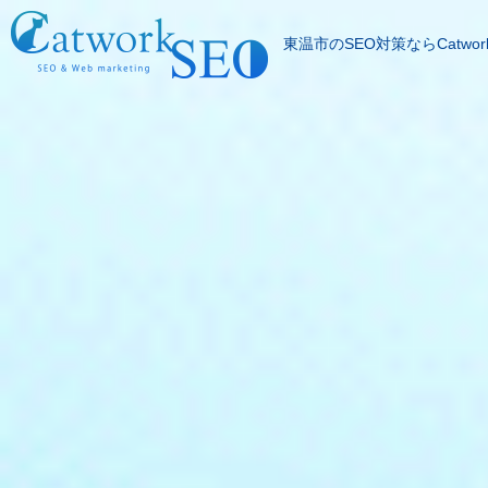
東温市のSEO対策ならCatwor
SEOとは
成果報酬型SEO料
SEO対策の流れ
SEO成功実績
記事代行サービス
よくある質問
SEOコラム
お問合わせ