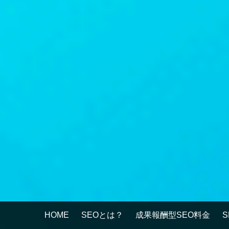
HOME
SEOとは？
成果報酬型SEO料金