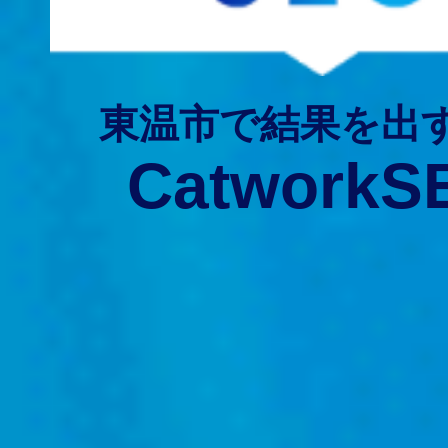
東温市で結果を出
CatworkS