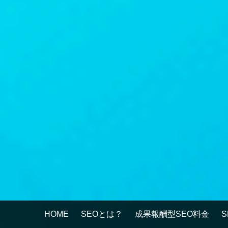
HOME
SEOとは？
成果報酬型SEO料金