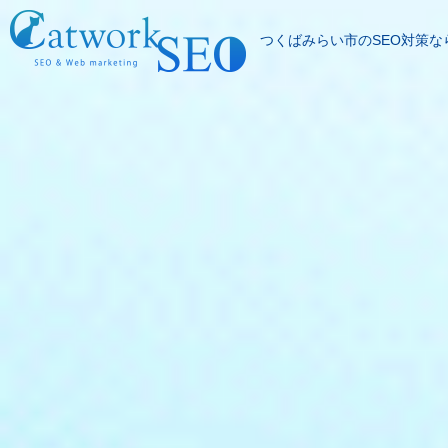
つくばみらい市のSEO対策ならC
SEOとは
成果報酬型SEO料
SEO対策の流れ
SEO成功実績
記事代行サービス
よくある質問
SEOコラム
お問合わせ