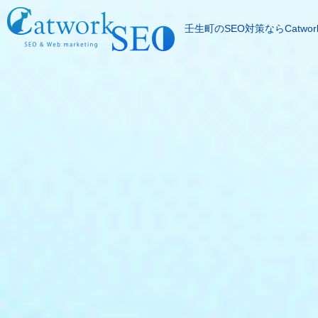
壬生町のSEO対策ならCatwor
SEOとは
成果報酬型SEO料
SEO対策の流れ
SEO成功実績
記事代行サービス
よくある質問
SEOコラム
お問合わせ