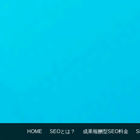
HOME
SEOとは？
成果報酬型SEO料金