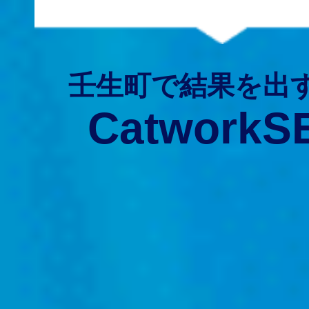
壬生町で結果を出
CatworkS