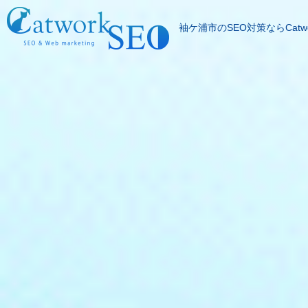
袖ケ浦市のSEO対策ならCatwo
SEOとは
成果報酬型SEO料
SEO対策の流れ
SEO成功実績
記事代行サービス
よくある質問
SEOコラム
お問合わせ