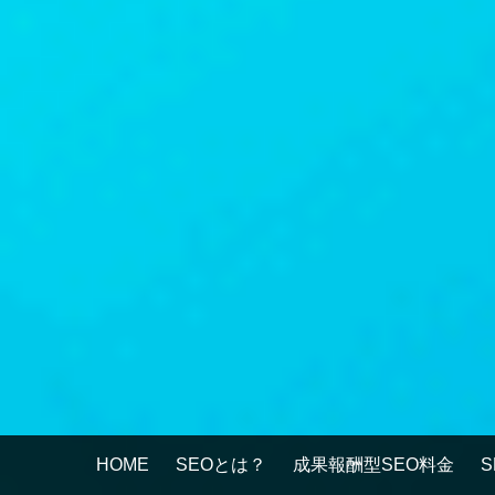
HOME
SEOとは？
成果報酬型SEO料金