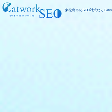
東松島市のSEO対策ならCatwo
SEOとは
成果報酬型SEO料
SEO対策の流れ
SEO成功実績
記事代行サービス
よくある質問
SEOコラム
お問合わせ