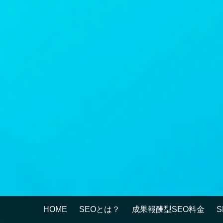
HOME
SEOとは？
成果報酬型SEO料金