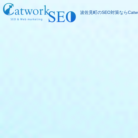
波佐見町のSEO対策ならCatwo
SEOとは
成果報酬型SEO料
SEO対策の流れ
SEO成功実績
記事代行サービス
よくある質問
SEOコラム
お問合わせ