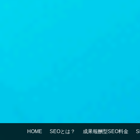
HOME
SEOとは？
成果報酬型SEO料金