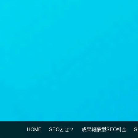
HOME
SEOとは？
成果報酬型SEO料金