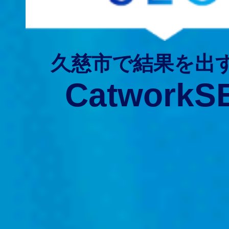
久慈市で結果を出
CatworkS