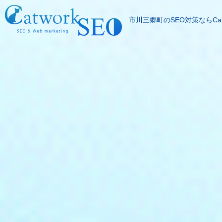
市川三郷町のSEO対策ならCatw
SEOとは
成果報酬型SEO料
SEO対策の流れ
SEO成功実績
記事代行サービス
よくある質問
SEOコラム
お問合わせ