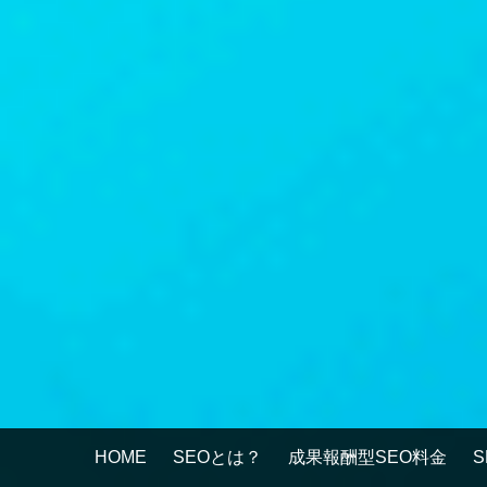
HOME
SEOとは？
成果報酬型SEO料金