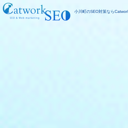
小川町のSEO対策ならCatwor
SEOとは
成果報酬型SEO料
SEO対策の流れ
SEO成功実績
記事代行サービス
よくある質問
SEOコラム
お問合わせ