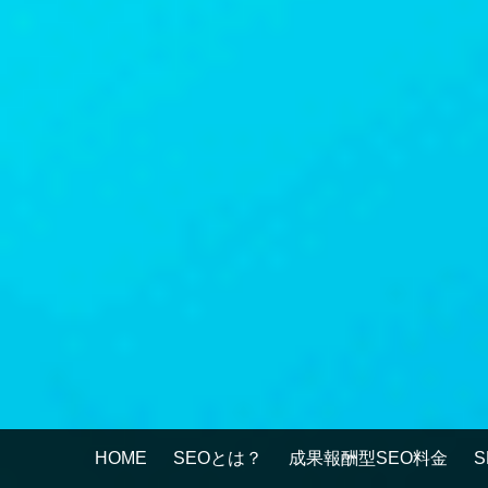
HOME
SEOとは？
成果報酬型SEO料金