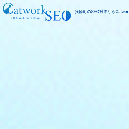
箕輪町のSEO対策ならCatwor
SEOとは
成果報酬型SEO料
SEO対策の流れ
SEO成功実績
記事代行サービス
よくある質問
SEOコラム
お問合わせ