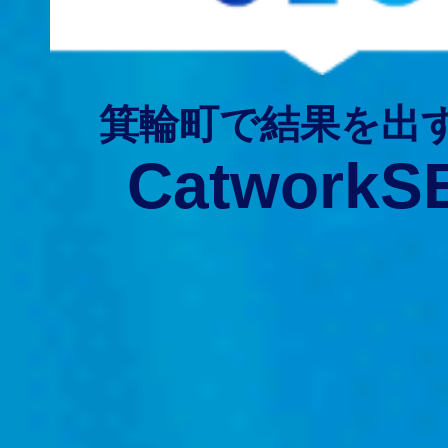
箕輪町で結果を出
CatworkS