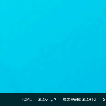
HOME
SEOとは？
成果報酬型SEO料金