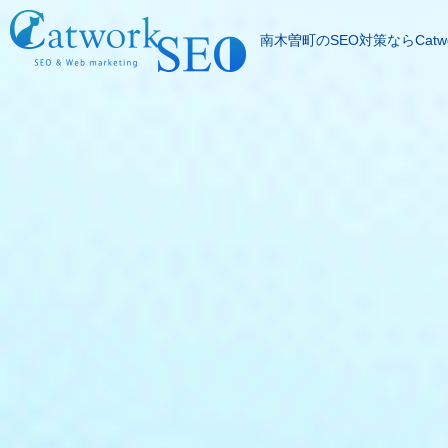
南木曽町のSEO対策ならCatwo
SEOとは
成果報酬型SEO料
SEO対策の流れ
SEO成功実績
記事代行サービス
よくある質問
SEOコラム
お問合わせ