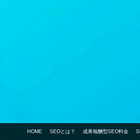
HOME
SEOとは？
成果報酬型SEO料金