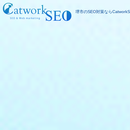
堺市のSEO対策ならCatworkS
SEOとは
成果報酬型SEO料
SEO対策の流れ
SEO成功実績
記事代行サービス
よくある質問
SEOコラム
お問合わせ