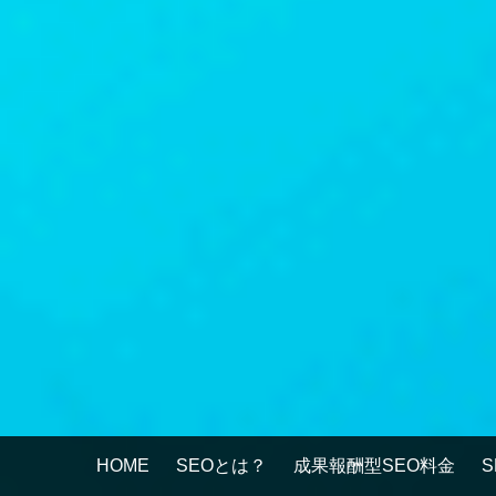
HOME
SEOとは？
成果報酬型SEO料金