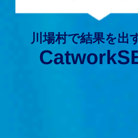
川場村で結果を出
CatworkS