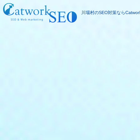
川場村のSEO対策ならCatwor
SEOとは
成果報酬型SEO料
SEO対策の流れ
SEO成功実績
記事代行サービス
よくある質問
SEOコラム
お問合わせ