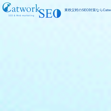
東秩父村のSEO対策ならCatwo
SEOとは
成果報酬型SEO料
SEO対策の流れ
SEO成功実績
記事代行サービス
よくある質問
SEOコラム
お問合わせ