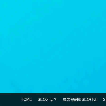
HOME
SEOとは？
成果報酬型SEO料金