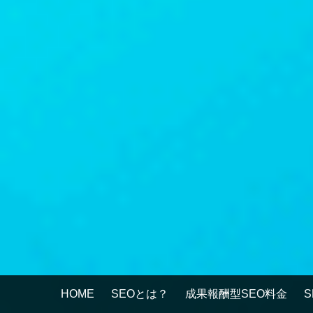
HOME
SEOとは？
成果報酬型SEO料金