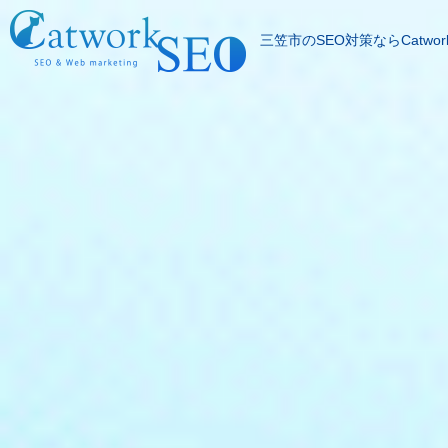
三笠市のSEO対策ならCatwor
SEOとは
成果報酬型SEO料
SEO対策の流れ
SEO成功実績
記事代行サービス
よくある質問
SEOコラム
お問合わせ