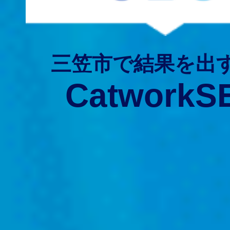
三笠市で結果を出
CatworkS