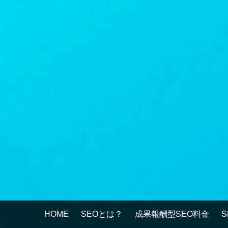
HOME
SEOとは？
成果報酬型SEO料金