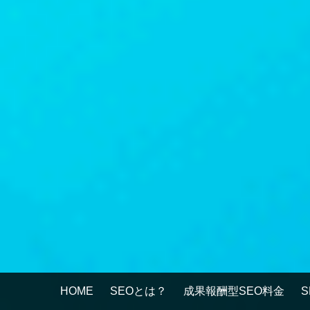
HOME
SEOとは？
成果報酬型SEO料金