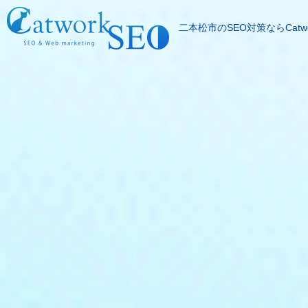
二本松市のSEO対策ならCatwo
SEOとは
成果報酬型SEO料
SEO対策の流れ
SEO成功実績
記事代行サービス
よくある質問
SEOコラム
お問合わせ