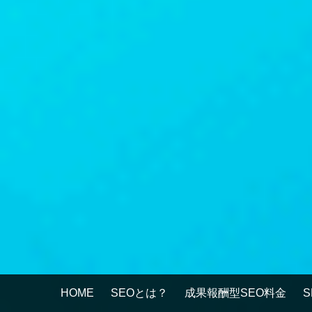
HOME
SEOとは？
成果報酬型SEO料金