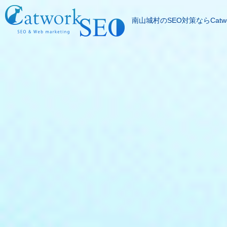
南山城村のSEO対策ならCatwo
SEOとは
成果報酬型SEO料
SEO対策の流れ
SEO成功実績
記事代行サービス
よくある質問
SEOコラム
お問合わせ