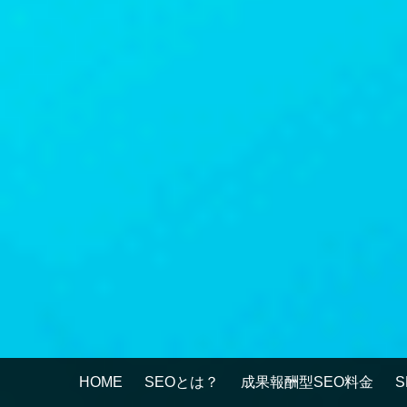
HOME
SEOとは？
成果報酬型SEO料金