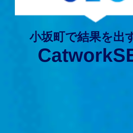
小坂町で結果を出
CatworkS