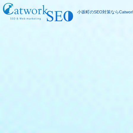
小坂町のSEO対策ならCatwor
SEOとは
成果報酬型SEO料
SEO対策の流れ
SEO成功実績
記事代行サービス
よくある質問
SEOコラム
お問合わせ