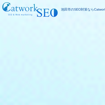
池田市のSEO対策ならCatwor
SEOとは
成果報酬型SEO料
SEO対策の流れ
SEO成功実績
記事代行サービス
よくある質問
SEOコラム
お問合わせ