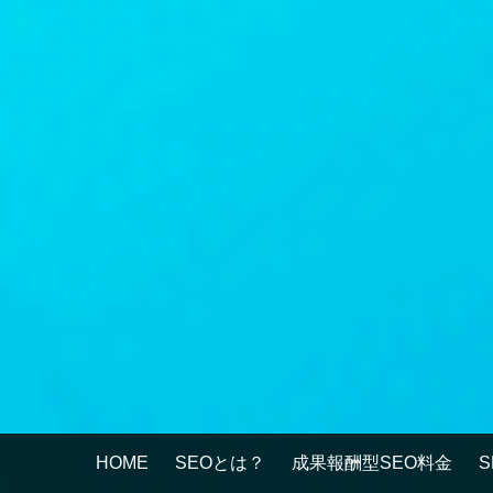
HOME
SEOとは？
成果報酬型SEO料金