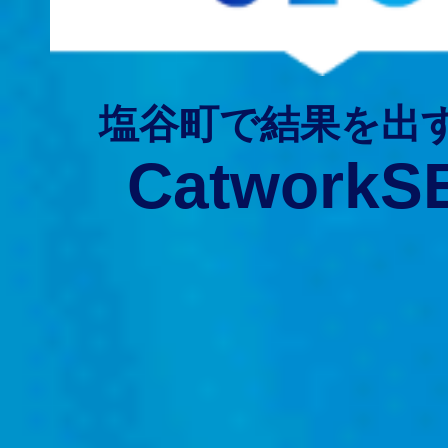
塩谷町で結果を出
CatworkS