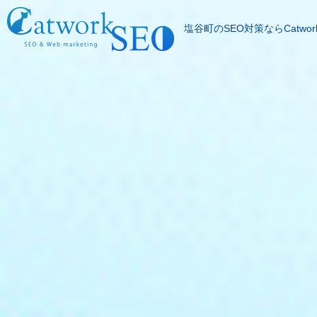
塩谷町のSEO対策ならCatwor
SEOとは
成果報酬型SEO料
SEO対策の流れ
SEO成功実績
記事代行サービス
よくある質問
SEOコラム
お問合わせ