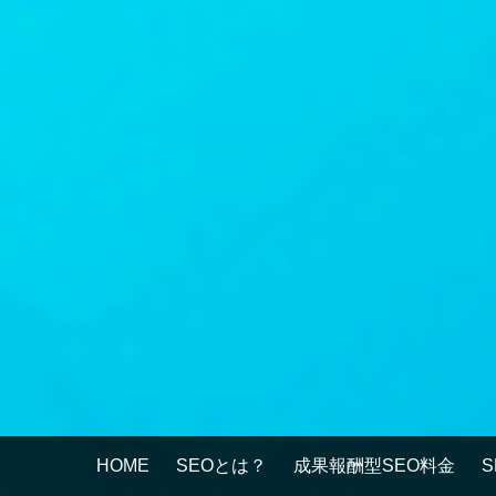
HOME
SEOとは？
成果報酬型SEO料金