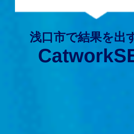
浅口市で結果を出
CatworkS