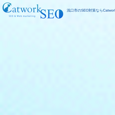
浅口市のSEO対策ならCatwor
SEOとは
成果報酬型SEO料
SEO対策の流れ
SEO成功実績
記事代行サービス
よくある質問
SEOコラム
お問合わせ