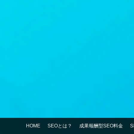
HOME
SEOとは？
成果報酬型SEO料金