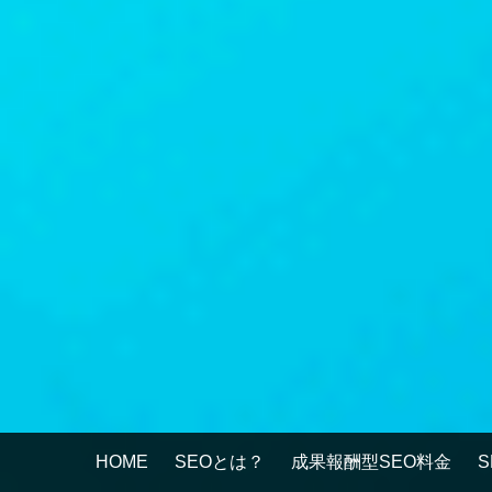
HOME
SEOとは？
成果報酬型SEO料金