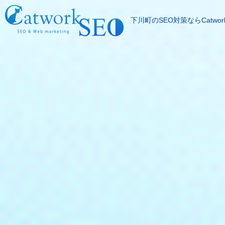
下川町のSEO対策ならCatwor
SEOとは
成果報酬型SEO料
SEO対策の流れ
SEO成功実績
記事代行サービス
よくある質問
SEOコラム
お問合わせ