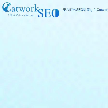
安八町のSEO対策ならCatwor
SEOとは
成果報酬型SEO料
SEO対策の流れ
SEO成功実績
記事代行サービス
よくある質問
SEOコラム
お問合わせ