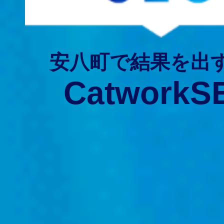
安八町で結果を出
CatworkS