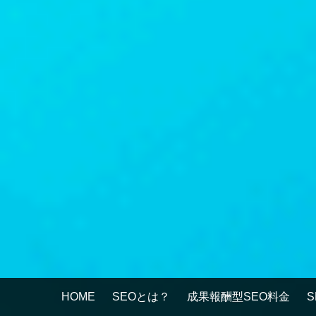
HOME
SEOとは？
成果報酬型SEO料金