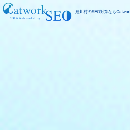
鮭川村のSEO対策ならCatwor
SEOとは
成果報酬型SEO料
SEO対策の流れ
SEO成功実績
記事代行サービス
よくある質問
SEOコラム
お問合わせ