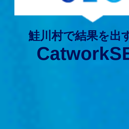
鮭川村で結果を出
CatworkS