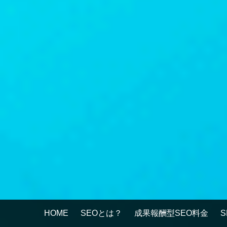
HOME
SEOとは？
成果報酬型SEO料金