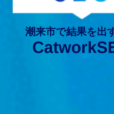
潮来市で結果を出
CatworkS