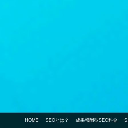
HOME
SEOとは？
成果報酬型SEO料金