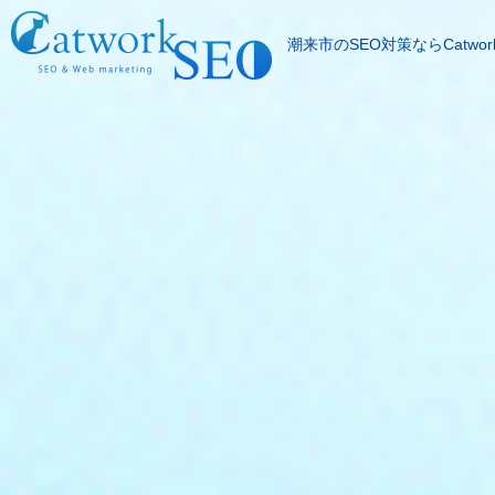
潮来市のSEO対策ならCatwor
SEOとは
成果報酬型SEO料
SEO対策の流れ
SEO成功実績
記事代行サービス
よくある質問
SEOコラム
お問合わせ