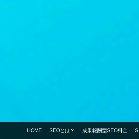
HOME
SEOとは？
成果報酬型SEO料金