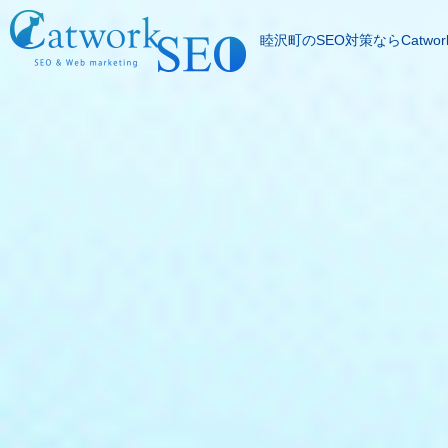
睦沢町のSEO対策ならCatwor
SEOとは
成果報酬型SEO料
SEO対策の流れ
SEO成功実績
記事代行サービス
よくある質問
SEOコラム
お問合わせ