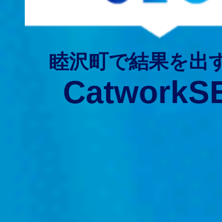
睦沢町で結果を出
CatworkS