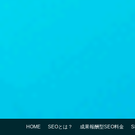
HOME
SEOとは？
成果報酬型SEO料金