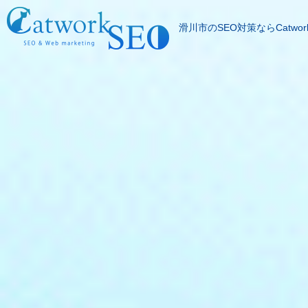
滑川市のSEO対策ならCatwor
SEOとは
成果報酬型SEO料
SEO対策の流れ
SEO成功実績
記事代行サービス
よくある質問
SEOコラム
お問合わせ