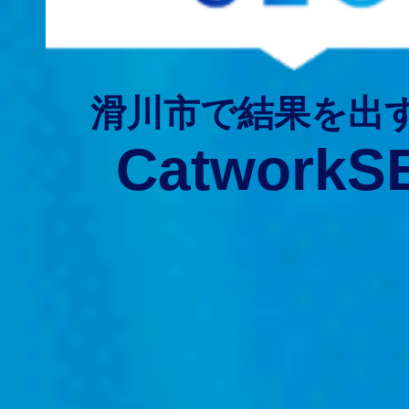
滑川市で結果を出
CatworkS