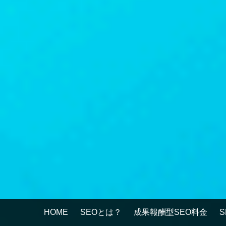
HOME
SEOとは？
成果報酬型SEO料金