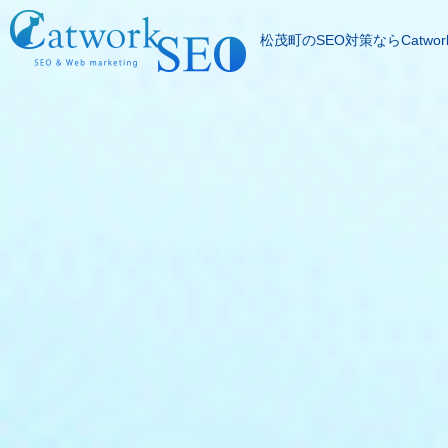
松茂町のSEO対策ならCatwor
SEOとは
成果報酬型SEO料
SEO対策の流れ
SEO成功実績
記事代行サービス
よくある質問
SEOコラム
お問合わせ