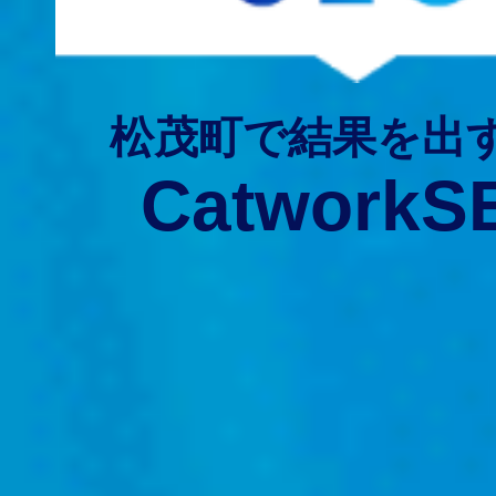
松茂町で結果を出
CatworkS