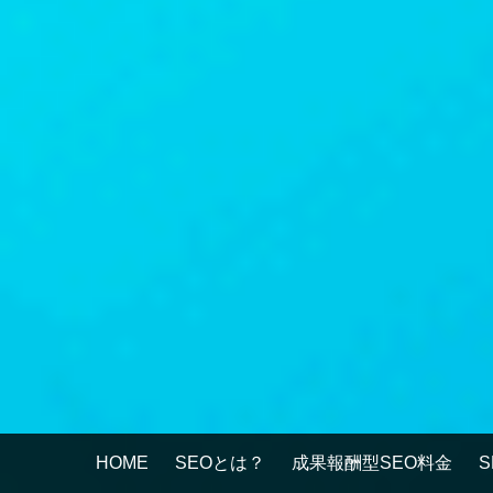
HOME
SEOとは？
成果報酬型SEO料金