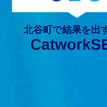
北谷町で結果を出
CatworkS