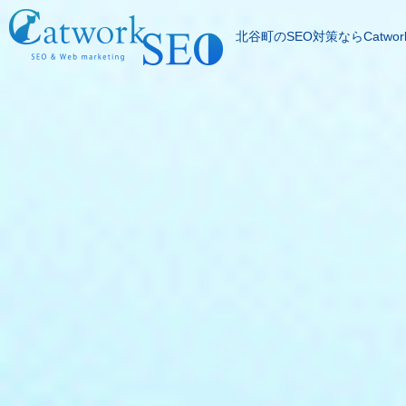
北谷町のSEO対策ならCatwor
SEOとは
成果報酬型SEO料
SEO対策の流れ
SEO成功実績
記事代行サービス
よくある質問
SEOコラム
お問合わせ