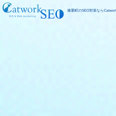
篠栗町のSEO対策ならCatwor
SEOとは
成果報酬型SEO料
SEO対策の流れ
SEO成功実績
記事代行サービス
よくある質問
SEOコラム
お問合わせ