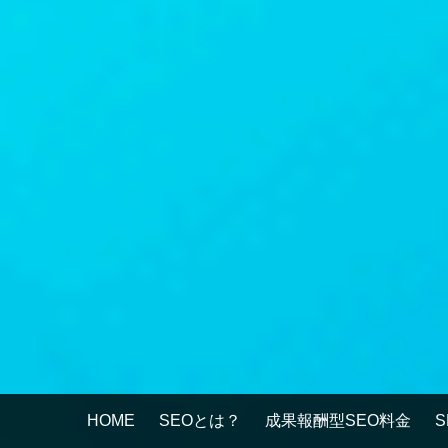
HOME
SEOとは？
成果報酬型SEO料金