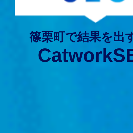
篠栗町で結果を出
CatworkS