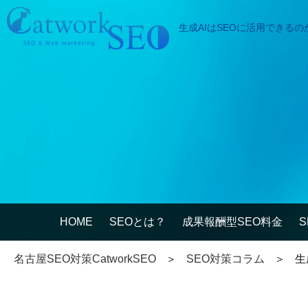
生成AIはSEOに活用できるのか
SEOとは
成果報酬型SEO料
SEO対策の流れ
SEO成功実績
記事代行サービス
HOME
SEOとは？
成果報酬型SEO料金
よくある質問
名古屋SEO対策CatworkSEO
SEO対策コラム
生
SEOコラム
お問合わせ